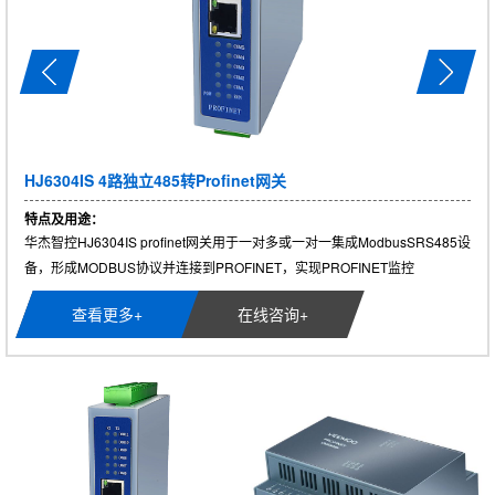
HJ3209W 2路称重模块
特点及用途：
HJ3209W拥有2个采集通道， 可以同时采集2个通道的压力传感器数据， 通
过profinet协议传送给西门子PLC。...
查看更多+
在线咨询+