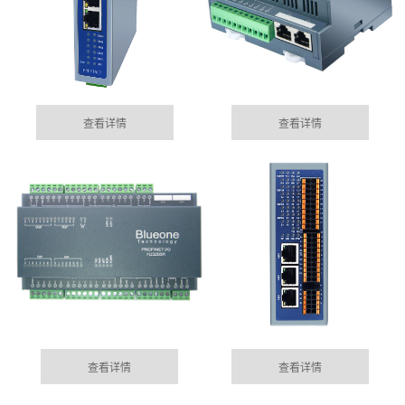
查看详情
查看详情
集成485网关功能的EtherCAT总线IO模块
05-15
目前市场上， 总线控制模块主要位西门子为首的Profinet
MORE+
公司动态
总线控制，以及EtherCAT的总线控制......
DYNAMIC
100块电表通过华杰智控HJ6302实现modbus转profinet功
查看详情
查看详情
04-04
能