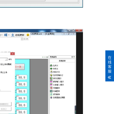
在
线
客
服