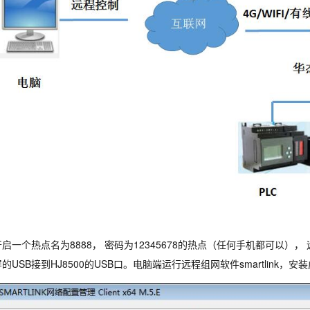
启一个热点名为8888， 密码为12345678的热点（任何手机都可以），
USB接到HJ8500的USB口。电脑端运行远程组网软件smartlink，安