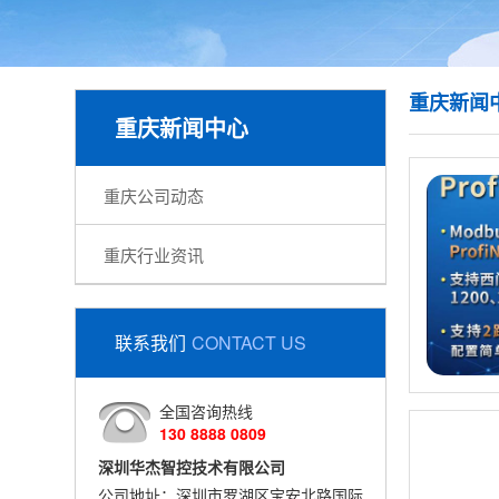
重庆新闻
重庆新闻中心
重庆公司动态
重庆行业资讯
联系我们
CONTACT US
全国咨询热线
130 8888 0809
深圳华杰智控技术有限公司
公司地址：深圳市罗湖区宝安北路国际