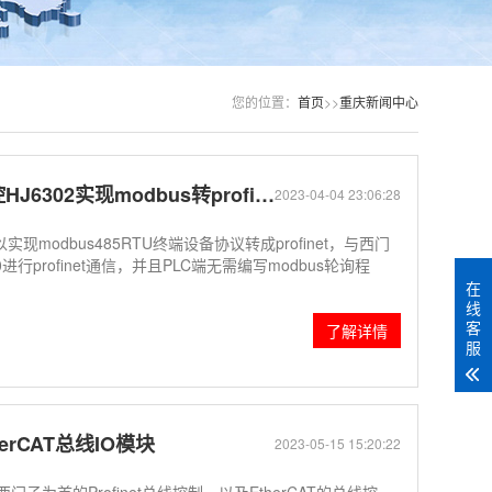
您的位置：
首页
>>
重庆新闻中心
2实现modbus转profinet功能
2023-04-04 23:06:28
可以实现modbus485RTU终端设备协议转成profinet，与西门
1500进行profinet通信，并且PLC端无需编写modbus轮询程
在
线
客
了解详情
服
erCAT总线IO模块
2023-05-15 15:20:22