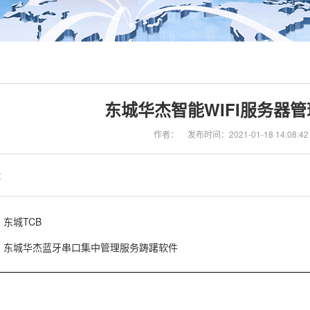
东城华杰智能WIFI服务器管理
作者：
发布时间：2021-01-18 14:08:42
：
东城TCB
东城华杰蓝牙串口集中管理服务踌躇软件