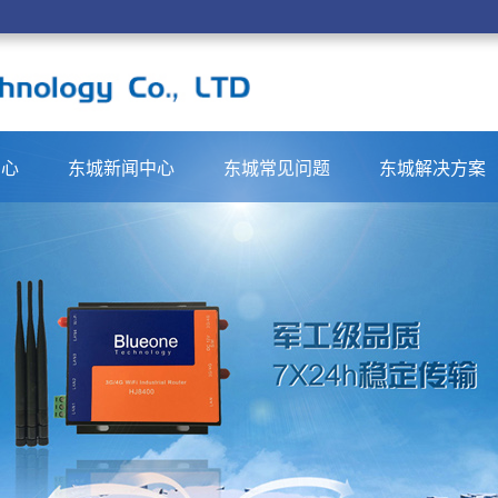
中心
东城新闻中心
东城常见问题
东城解决方案