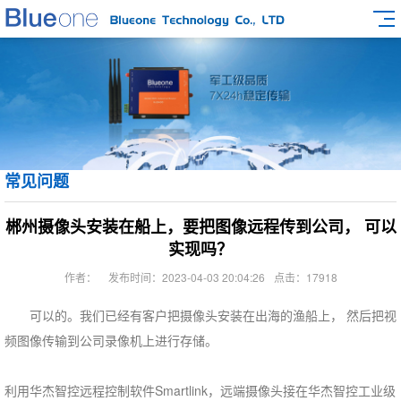
常见问题
郴州摄像头安装在船上，要把图像远程传到公司， 可以
实现吗？
作者：
发布时间：2023-04-03 20:04:26
点击：17918
可以的。我们已经有客户把摄像头安装在出海的渔船上， 然后把视
频图像传输到公司录像机上进行存储。
利用华杰智控远程控制软件Smartlink，远端摄像头接在华杰智控工业级