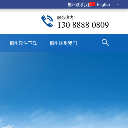
郴州联系我们
English
服务热线：
130 8888 0809
郴州软件下载
郴州联系我们