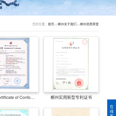
您的位置：
首页
>>
郴州关于我们
>>
郴州资质荣誉
郴州Certificate of Conformity
郴州实用新型专利证书
在
线
客