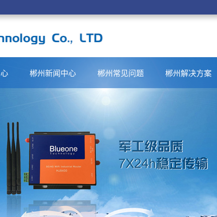
中心
郴州新闻中心
郴州常见问题
郴州解决方案