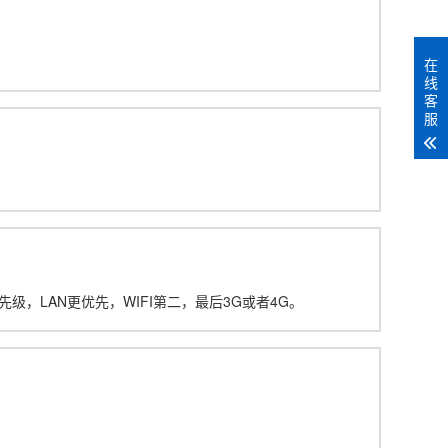
。
在
线
客
服
级，LAN更优先，WIFI第二，最后3G或者4G。