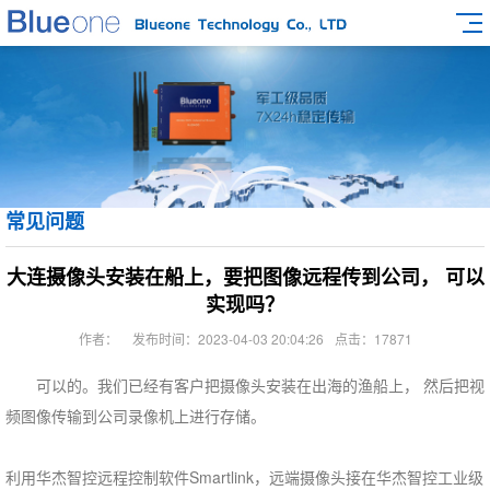
常见问题
大连摄像头安装在船上，要把图像远程传到公司， 可以
实现吗？
作者：
发布时间：2023-04-03 20:04:26
点击：17871
可以的。我们已经有客户把摄像头安装在出海的渔船上， 然后把视
频图像传输到公司录像机上进行存储。
利用华杰智控远程控制软件Smartlink，远端摄像头接在华杰智控工业级