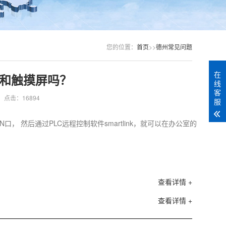
您的位置：
首页
>>
德州常见问题
在
C和触摸屏吗？
线
客
点击：16894
服
N口， 然后通过PLC远程控制软件smartlink，就可以在办公室的
查看详情 +
查看详情 +