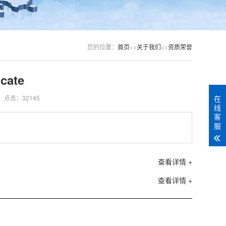
您的位置：
首页
>>
关于我们
>>
资质荣誉
cate
在
点击：32145
线
客
服
查看详情 +
查看详情 +