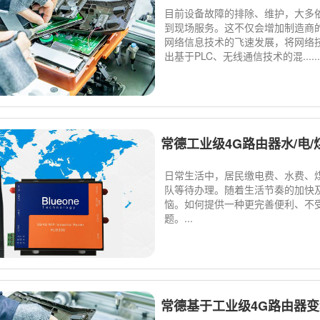
目前设备故障的排除、维护，大多
到现场服务。这不仅会增加制造商
网络信息技术的飞速发展，将网络
出基于PLC、无线通信技术的混......
常德工业级4G路由器水/电
日常生活中，居民缴电费、水费、
队等待办理。随着生活节奏的加快
恼。如何提供一种更完善便利、不
题。...
常德基于工业级4G路由器