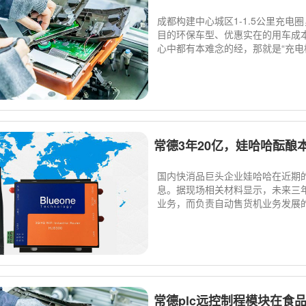
成都构建中心城区1-1.5公里充电
目的环保车型、优惠实在的用车成
心中都有本难念的经，那就是“充电桩
常德3年20亿，娃哈哈酝酿本
国内快消品巨头企业娃哈哈在近期
息。据现场相关材料显示，未来三
业务，而负责自动售货机业务发展的
常德plc远控制程模块在食