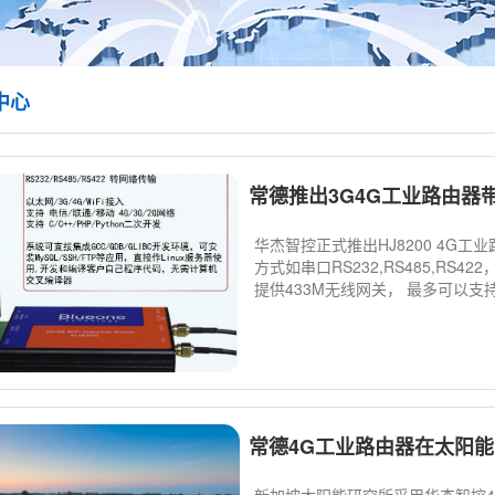
中心
常德推出3G4G工业路由器带4
华杰智控正式推出HJ8200 4G工业
方式如串口RS232,RS485,RS4
提供433M无线网关， 最多可以支持10
常德4G工业路由器在太阳