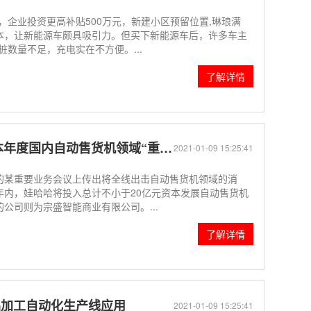
圈，企业投资更高补贴500万元，新建小区预留位置,琳琅满
本，让新能源车颇具吸引力。但买下新能源车后，许多车主
数量不足，充电实在不方便。...
了解详情
年度国内自动售货机领域“重量级”
2021-01-09 15:25:41
的某重要业务会议上传出将全线出击自动售货机领域的消
年内，娃哈哈将投入总计不小于20亿元资本发展自动售货机
公司则为宗盛智能商业有限公司。...
了解详情
品加工自动化生产线应用
2021-01-09 15:25:41