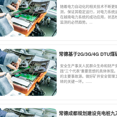
随着电力自动化的相关技术不断更
测，保证其稳定运行，对电力系统
在越南电力系统的成功应用，状态
监测的必然趋势。...
常德基于2G/3G/4G DT
安全生产事关人民群众生命和财产
践"三个代表"重要思想的具体体现
的主要事故源。做好矿井安全管理
转的关键一环。......
常德成都规划建设充电桩九万