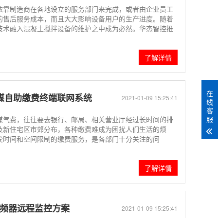
依靠制造商在各地设立的服务部门来完成，或者由企业员工
的售后服务成本，而且大大影响设备用户的生产进度。随着
技术融入混凝土搅拌设备的维护之中成为必然。华杰智控推
了解详情
在
/煤自助缴费终端联网系统
2021-01-09 15:25:41
线
客
服
煤气费，往往要去银行、邮局、相关营业厅经过长时间的排
及新住宅区市郊分布，各种缴费难成为困扰人们生活的烦
受时间和空间限制的缴费服务，是各部门十分关注的问
了解详情
变频器远程监控方案
2021-01-09 15:25:41