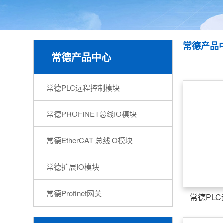
常德产品
常德产品中心
常德PLC远程控制模块
常德PROFINET总线IO模块
常德EtherCAT 总线IO模块
常德扩展IO模块
常德Profinet网关