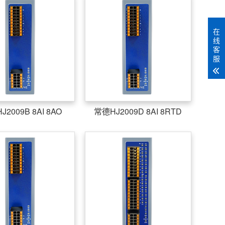
在
线
客
服
2009B 8AI 8AO
常德HJ2009D 8AI 8RTD