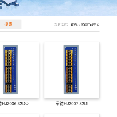
您的位置：
首页
>>
常德产品中心
搜 索
HJ2006 32DO
常德HJ2007 32DI