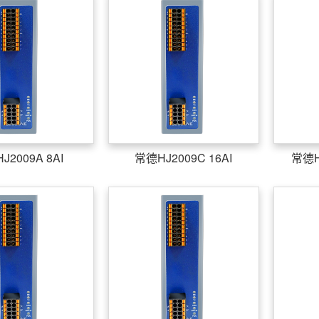
J2009A 8AI
常德HJ2009C 16AI
常德HJ