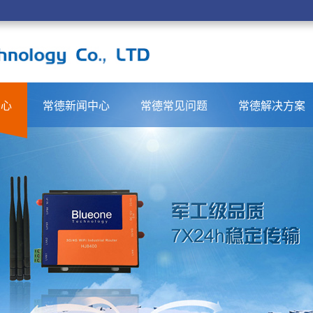
中心
常德新闻中心
常德常见问题
常德解决方案