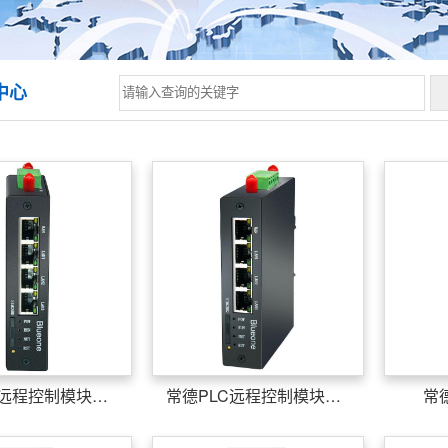
中心
常德PLC远程控制模块HJ8300
常德PLC远程控制模块HJ8500
常德