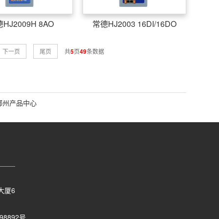
HJ2009H 8AO
常德HJ2003 16DI/16DO
下一页
尾页
共
5
页
49
条数据
郴州产品中心
大厦6
98892号