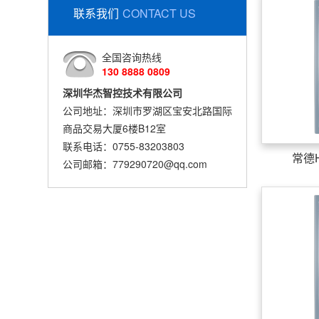
联系我们
CONTACT US
全国咨询热线
130 8888 0809
深圳华杰智控技术有限公司
公司地址：深圳市罗湖区宝安北路国际
商品交易大厦6楼B12室
联系电话：0755-83203803
常德H
公司邮箱：779290720@qq.com