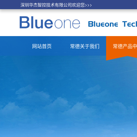
深圳华杰智控技术有限公司欢迎您>>>
网站首页
常德关于我们
常德产品