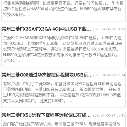
行业普遍遇到的问题，出差费用高不说，还要花时间和精力。 华杰智
控PLC远程模块HJ8500可以解决这个痛点。HJ8500是深圳市华杰智
控技术有限......
常州三菱FX3SA/FX3GA 4G远程USB下载PLC程序----三菱系列案例
2023-04-05 21:54:33
三菱PLC FX3SA和FX3GA同时具备串口和USB口通信， USB口为迷
你小USB口，老式的手机USB扣。这两款都可以通过USB或者串口来
实现异地远程上下载程序，通过华杰智控远程模块HJ8500来实现。
HJ8500是深圳市华杰智控技术有限公司推出的一款PLC远程模块，
支持P......
常州三菱Q06通过华杰智控远程模块USB远程下载程序--三菱系列案例
2023-04-05 21:55:14
有客户项目中用了三菱Q06，希望能够实现PLC远程调试和异地远程
下载程序的功能。三菱Q06只有USB接口， 所以想要远程， 只有通
过USB来实现远程控制和下载。 华杰智控PLC远程模块HJ8500不但
支持以太网和串口， 还支持USB口。 ......
常州三菱FX5U远程下载程序远程调试在线监控----三菱系列案例
2023-04-05 21:55:45
厦门客户做纸尿布装袋机的，用的是三菱FX5U，现场经常需要修改