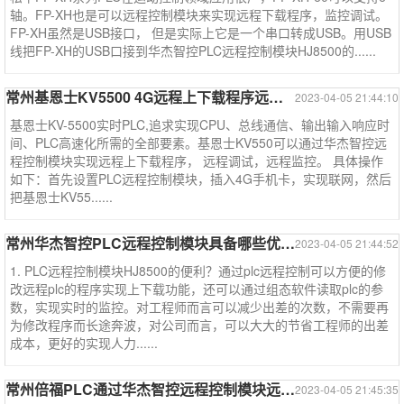
轴。FP-XH也是可以远程控制模块来实现远程下载程序，监控调试。
FP-XH虽然是USB接口， 但是实际上它是一个串口转成USB。用USB
线把FP-XH的USB口接到华杰智控PLC远程控制模块HJ8500的......
常州基恩士KV5500 4G远程上下载程序远程监控调试--基恩士系列
2023-04-05 21:44:10
基恩士KV-5500实时PLC,追求实现CPU、总线通信、输出输入响应时
间、PLC高速化所需的全部要素。基恩士KV550可以通过华杰智控远
程控制模块实现远程上下载程序， 远程调试，远程监控。 具体操作
如下：首先设置PLC远程控制模块，插入4G手机卡，实现联网，然后
把基恩士KV55......
常州华杰智控PLC远程控制模块具备哪些优点？
2023-04-05 21:44:52
1. PLC远程控制模块HJ8500的便利？通过plc远程控制可以方便的修
改远程plc的程序实现上下载功能，还可以通过组态软件读取plc的参
数，实现实时的监控。对工程师而言可以减少出差的次数，不需要再
为修改程序而长途奔波，对公司而言，可以大大的节省工程师的出差
成本，更好的实现人力......
常州倍福PLC通过华杰智控远程控制模块远程下载程序调试监控
2023-04-05 21:45:35