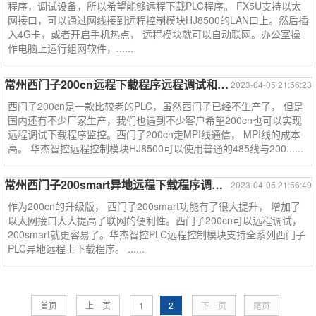
程序，调试设备，所以希望能够远程下载PLC程序。 FX5U支持以太
网接口，可以通过网线接到远程控制模块HJ8500的LAN口上。然后插
入4G卡，或者开启手机热点， 远程模块就可以自动联网。办公室操
作电脑上运行组网软件，......
常州西门子200cn远程下载程序远程调试和监控--西门子系列案例
2023-04-05 21:56:23
西门子200cn是一款比较老的PLC，虽然西门子已经不生产了， 但是
国内还有不少厂家生产，我们也遇到不少客户希望200cn也可以实现
远程调试下载程序监控。西门子200cn走MPI线通信， MPI线的成本
高。 华杰智控远程控制模块HJ8500可以使用普通的485线与200......
常州西门子200smart异地远程下载程序调试监控--西门子系列案例
2023-04-05 21:56:49
作为200cn的升级版， 西门子200smart功能有了很大提升， 增加了
以太网接口大大提高了联网的便利性。西门子200cn可以远程调试，
200smart就更容易了。华杰智控PLC远程控制模块支持全系列西门子
PLC异地远程上下载程序。 ......
首页
上一页
1
2
下一页
尾页