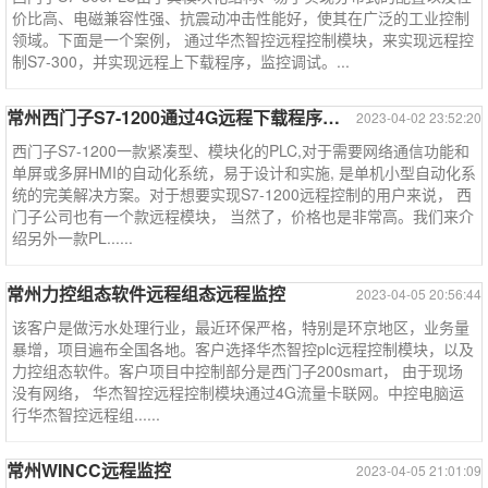
价比高、电磁兼容性强、抗震动冲击性能好，使其在广泛的工业控制
领域。下面是一个案例， 通过华杰智控远程控制模块，来实现远程控
制S7-300，并实现远程上下载程序，监控调试。...
常州西门子S7-1200通过4G远程下载程序远程调试监控--西门子系列
2023-04-02 23:52:20
西门子S7-1200一款紧凑型、模块化的PLC,对于需要网络通信功能和
单屏或多屏HMI的自动化系统，易于设计和实施, 是单机小型自动化系
统的完美解决方案。对于想要实现S7-1200远程控制的用户来说， 西
门子公司也有一个款远程模块， 当然了，价格也是非常高。我们来介
绍另外一款PL......
常州力控组态软件远程组态远程监控
2023-04-05 20:56:44
该客户是做污水处理行业，最近环保严格，特别是环京地区，业务量
暴增，项目遍布全国各地。客户选择华杰智控plc远程控制模块，以及
力控组态软件。客户项目中控制部分是西门子200smart， 由于现场
没有网络， 华杰智控远程控制模块通过4G流量卡联网。中控电脑运
行华杰智控远程组......
常州WINCC远程监控
2023-04-05 21:01:09