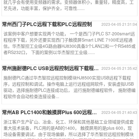
就几乎会有使用变频器的需求。变频器体积小，重量轻，精度高，工
艺先进，功能丰富，保护齐全，可靠性......
常州西门子PLC远程下载和PLC远程控制
2023-04-05 21:31:04
该案例中客户想要实现两个功能， 一个是西门子PLC S7-200smart远
程程序下载，另外还要实现西门子触摸屏Smart LINE 7100IE远程通
信。华杰智控工业级4G路由器HJ8300具备3个LAN口和一个RS485或
者RS232口， 下面的案例以华杰智控工业级......
常州施耐德PLC USB远程控制远程下载程序调试----施耐德系列
2023-04-05 21:35:42
施耐德PLC通过华杰智控远程控制模块HJ8500实现USB远程下载程
序，远程控制和调试。操作电脑上运行远程组网软件，安装虚拟USB
驱动，选择施耐德PLC连接成功后， 运行施耐德编程软件， 施耐德编
程软件会自动检查连接设备...
常州AB PLC1400和触摸屏Plus 600远程控制远程下载程序监控---AB系列
2023-04-05 21:40:43
浙江客户生产矿山、冶金、化工、环保和其他基础工业领域提供成套
重大技术装备，PLC用的是AB的1400， 触摸屏用的是plus 600，现
场设备需要调试，由于现场偏僻，所以选择了华杰智控远程控制模块