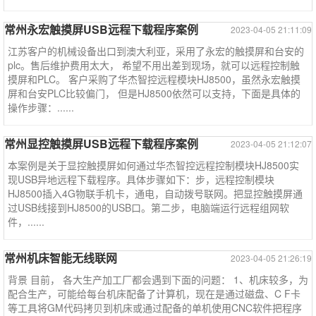
常州永宏触摸屏USB远程下载程序案例
2023-04-05 21:11:09
江苏客户的机械设备出口到澳大利亚，采用了永宏的触摸屏和台安的
plc。售后维护费用太大， 希望不用出差到现场，就可以远程控制触
摸屏和PLC。 客户采购了华杰智控远程模块HJ8500，虽然永宏触摸
屏和台安PLC比较偏门， 但是HJ8500依然可以支持，下面是具体的
操作步骤：......
常州显控触摸屏USB远程下载程序案例
2023-04-05 21:12:07
本案例是关于显控触摸屏如何通过华杰智控远程控制模块HJ8500实
现USB异地远程下载程序。具体步骤如下：步，远程控制模块
HJ8500插入4G物联手机卡，通电，自动拨号联网。把显控触摸屏通
过USB线接到HJ8500的USB口。第二步，电脑端运行远程组网软
件，......
常州机床智能无线联网
2023-04-05 21:26:19
背景 目前， 各大生产加工厂都会遇到下面的问题： 1、机床较多，为
配合生产，可能给每台机床配备了计算机，现在是通过磁盘、C F卡
等工具将GM代码拷贝到机床或通过配备的单机使用CNC软件把程序