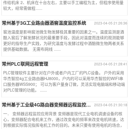
传给机床 2、机床在十台左右，主要以手工编程为主，但程序使用量
较大，经常需做程......
常州基于3G工业路由器酒窖温度监控系统
2023-04-05 21:26:36
窖池温度是影响窖池微生物发酵极其重要的因素之一。温度监测是酒
醅入窖后了解发酵状况的最重要手段，因此对温度而连续的观测能够
更好的指导生产实践，为研究温度与发酵过程中酒醅微生物两者关系
提供基础数据。 无需布网线 ......
常州PLC联网远程管理
2023-04-05 21:28:41
PLC管理软件主要针对在户外或者户内工厂的PLC设备。 户外的采用
华杰智控4g工业路由器HJ8000，户内的可以采用华杰智控的WIFI串
口服务器WSS900； 可以为客户量身订做，灵活实现电脑端和移动端
对PLC管理的功能。 ......
常州基于工业级4G路由器变频器远程监控方案
2023-04-05 21:30:18
一． 变频器远程监控应用背景 变频器是现代工业电机调速设备的核
心，变频器配合电机来工作，通过改变电的频率来改变电机转速，达
到根据实际情况指挥电机工作的目的。未来只要有使用电机的场合，