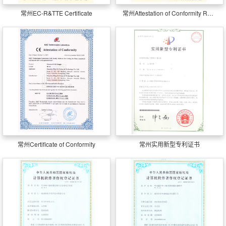
常州EC-R&TTE Certificate
常州Attestation of Conformity RhHS
常州Certificate of Conformity
常州实用新型专利证书