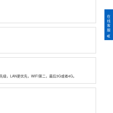
。
在
线
客
服
级，LAN更优先，WIFI第二，最后3G或者4G。