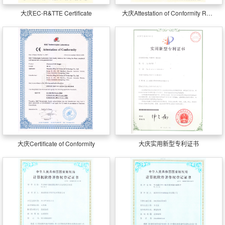
大庆EC-R&TTE Certificate
大庆Attestation of Conformity RhHS
大庆Certificate of Conformity
大庆实用新型专利证书