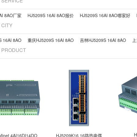
/ SERVICE
6AI 8AO厂家
HJ5209S 16AI 8AO报价
HJ5209S 16AI 8AO哪家好
/ CITY
 16AI 8AO
重庆HJ5209S 16AI 8AO
吉林HJ5209S 16AI 8AO
上
/ PRODUCT
H
ofinet 4AI16DI14DO
HJ5209K16 16路热电偶