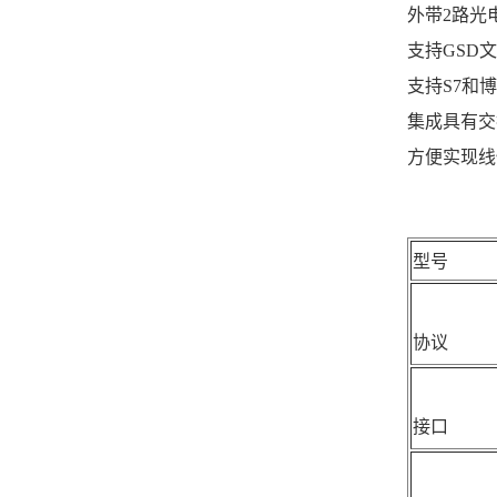
外带2路光电隔
支持GSD
支持S7和
集成具有交
方便实现线
型号
协议
接口