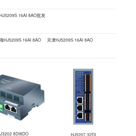
HJ5209S 16AI 8AO批发
海HJ5209S 16AI 8AO
天津HJ5209S 16AI 8AO
J3202 8DI8DO
HJ5207 32DI