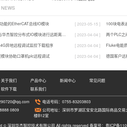
/ NEWS
功能的EtherCAT总线IO模块
[ 2023-05-15 ]
西门子1200与华杰智控分布式IO模块进行远距离光纤通信
两个PLC
[ 2023-04-04 ]
过4G异地远程调试监控下载程序
Fluke电
[ 2023-04-04 ]
模块协助口罩机plc远程调试
德国客户远程
[ 2023-04-04 ]
关于我们
产品中心
新闻中心
常见问题
软件下载
联系我们
90720@qq.com
电话号码：0755-83203803
888 0809
公司地址：深圳市罗湖区宝安北路国际商品交易
楼B12室
ght © 深圳华杰智控技术有限公司 All rights reserved 备案号：
粤ICP备110