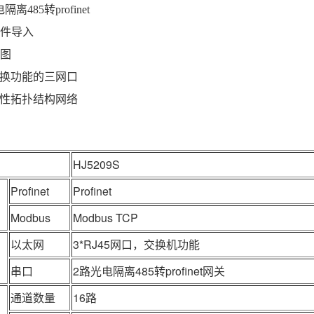
离485转profinet
文件导入
博图
换功能的三网口
性拓扑结构网络
HJ5209S
Profinet
Profinet
Modbus
Modbus TCP
以太网
3*RJ45网口，交换机功能
串口
2路光电隔离485转profinet网关
通道数量
16路