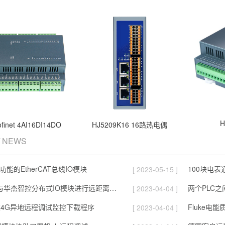
H
ofinet 4AI16DI14DO
HJ5209K16 16路热电偶
/ NEWS
功能的EtherCAT总线IO模块
[ 2023-05-15 ]
西门子1200与华杰智控分布式IO模块进行远距离光纤通信
两个PLC
[ 2023-04-04 ]
过4G异地远程调试监控下载程序
Fluke电
[ 2023-04-04 ]