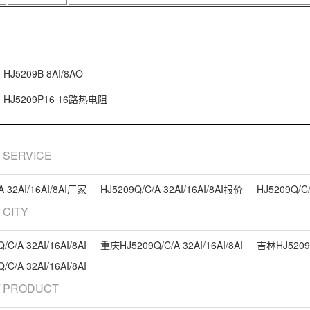
HJ5209B 8AI/8AO
HJ5209P16 16路热电阻
/ SERVICE
A 32AI/16AI/8AI厂家
HJ5209Q/C/A 32AI/16AI/8AI报价
HJ5209Q/C
/ CITY
C/A 32AI/16AI/8AI
重庆HJ5209Q/C/A 32AI/16AI/8AI
吉林HJ5209Q/
C/A 32AI/16AI/8AI
/ PRODUCT