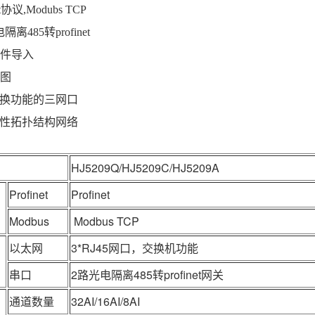
et协议,
Modubs TCP
离485转profinet
文件导入
博图
换功能的三网口
性拓扑结构网络
HJ5209Q/HJ5209C/HJ5209A
Profinet
Profinet
Modbus
Modbus TCP
以太网
3*RJ45网口，交换机功能
串口
2路光电隔离485转profinet网关
通道数量
32AI/16AI/8AI