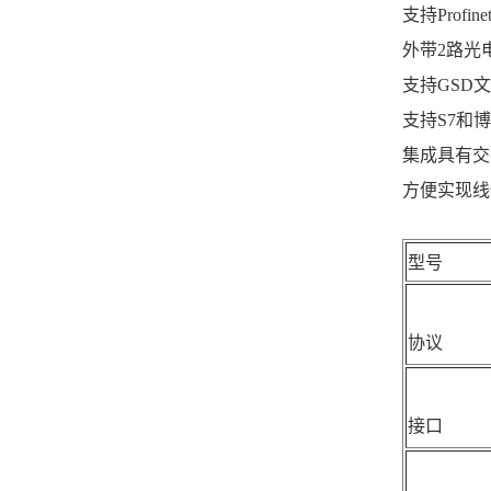
支持Profin
外带2路光电隔
支持GSD
支持S7和
集成具有交
方便实现线
型号
协议
接口