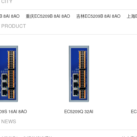
/ CITY
 8AI 8AO
重庆EC5209B 8AI 8AO
吉林EC5209B 8AI 8AO
上海E
/ PRODUCT
09S 16AI 8AO
EC5209Q 32AI
EC
/ NEWS