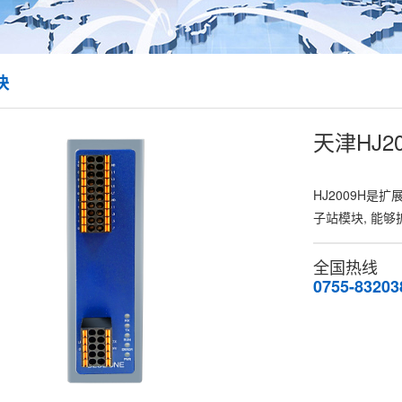
块
天津HJ20
HJ2009H是
子站模块, 能
全国热线
0755-83203