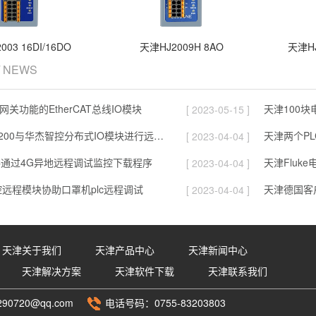
03 16DI/16DO
天津HJ2009H 8AO
天津HJ
/ NEWS
网关功能的EtherCAT总线IO模块
[ 2023-05-15 ]
天津西门子1200与华杰智控分布式IO模块进行远距离光纤通信
天津两个P
[ 2023-04-04 ]
C通过4G异地远程调试监控下载程序
天津Fluk
[ 2023-04-04 ]
远程模块协助口罩机plc远程调试
天津德国客户
[ 2023-04-04 ]
天津关于我们
天津产品中心
天津新闻中心
天津解决方案
天津软件下载
天津联系我们
90720@qq.com
电话号码：0755-83203803