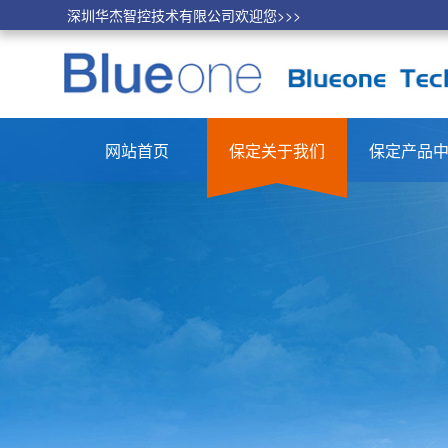
深圳华杰智控技术有限公司欢迎您>>>
网站首页
保定关于我们
保定产品