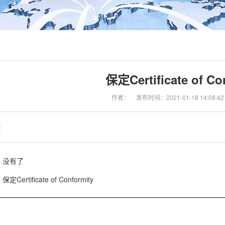
保定Certificate of Co
作者：
发布时间：2021-01-18 14:08:42
：
没有了
保定Certificate of Conformity