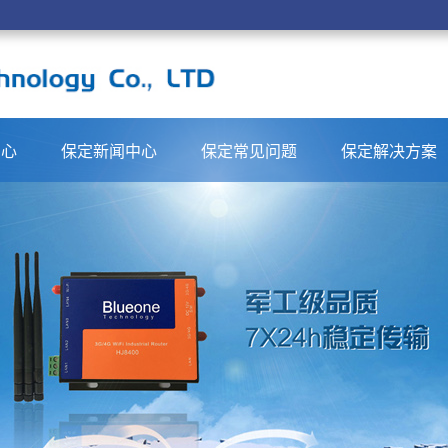
中心
保定新闻中心
保定常见问题
保定解决方案