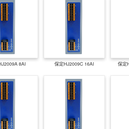
J2009A 8AI
保定HJ2009C 16AI
保定HJ