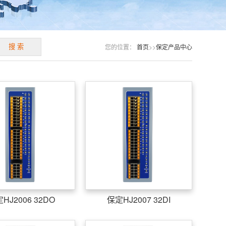
您的位置：
首页
>>
保定产品中心
搜 索
HJ2006 32DO
保定HJ2007 32DI