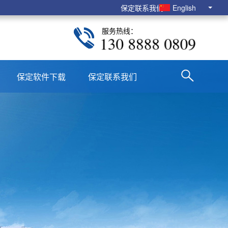
保定联系我们
English
服务热线：
130 8888 0809
保定软件下载
保定联系我们