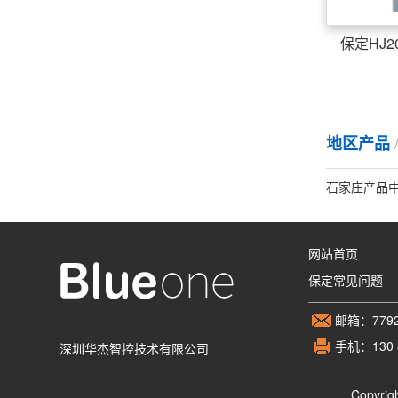
保定HJ20
地区产品
石家庄产品
网站首页
保定常见问题
邮箱：7792
手机：130 8
深圳华杰智控技术有限公司
Copyri