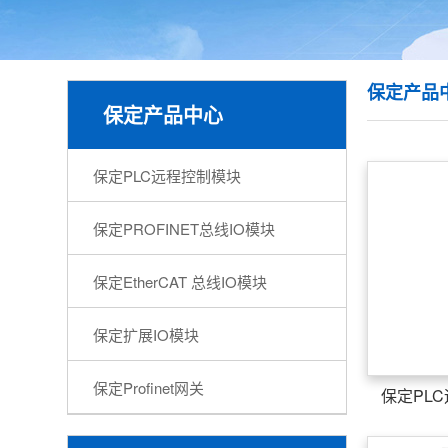
保定产品
保定产品中心
保定PLC远程控制模块
保定PROFINET总线IO模块
保定EtherCAT 总线IO模块
保定扩展IO模块
保定Profinet网关