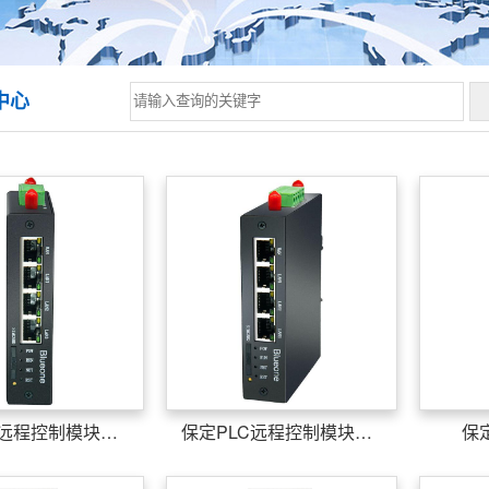
中心
保定PLC远程控制模块HJ8300
保定PLC远程控制模块HJ8500
保定