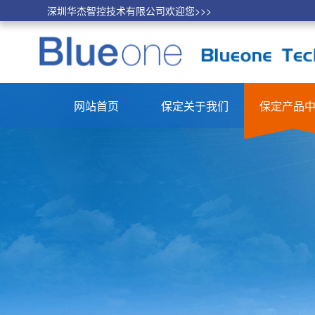
深圳华杰智控技术有限公司欢迎您>>>
网站首页
保定关于我们
保定产品