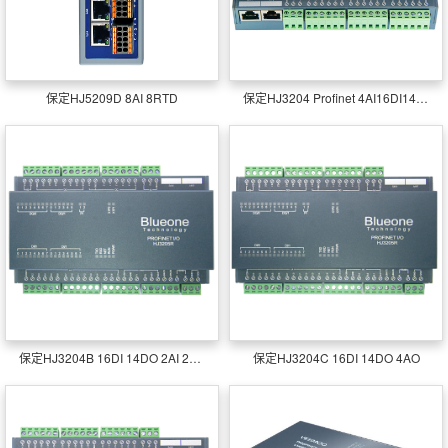
保定HJ5209D 8AI 8RTD
保定HJ3204 Profinet 4AI16DI14DO
保定HJ3204B 16DI 14DO 2AI 2温度
保定HJ3204C 16DI 14DO 4AO