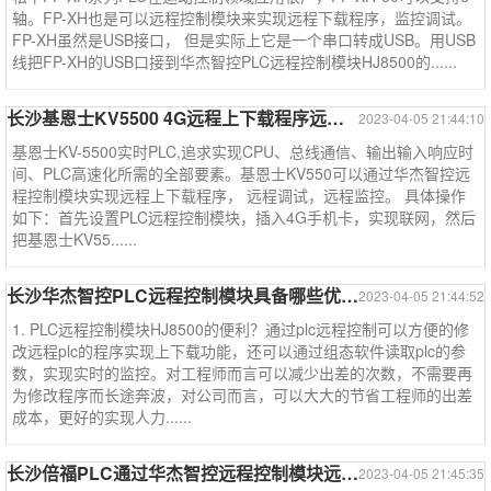
轴。FP-XH也是可以远程控制模块来实现远程下载程序，监控调试。
FP-XH虽然是USB接口， 但是实际上它是一个串口转成USB。用USB
线把FP-XH的USB口接到华杰智控PLC远程控制模块HJ8500的......
长沙基恩士KV5500 4G远程上下载程序远程监控调试--基恩士系列
2023-04-05 21:44:10
基恩士KV-5500实时PLC,追求实现CPU、总线通信、输出输入响应时
间、PLC高速化所需的全部要素。基恩士KV550可以通过华杰智控远
程控制模块实现远程上下载程序， 远程调试，远程监控。 具体操作
如下：首先设置PLC远程控制模块，插入4G手机卡，实现联网，然后
把基恩士KV55......
长沙华杰智控PLC远程控制模块具备哪些优点？
2023-04-05 21:44:52
1. PLC远程控制模块HJ8500的便利？通过plc远程控制可以方便的修
改远程plc的程序实现上下载功能，还可以通过组态软件读取plc的参
数，实现实时的监控。对工程师而言可以减少出差的次数，不需要再
为修改程序而长途奔波，对公司而言，可以大大的节省工程师的出差
成本，更好的实现人力......
长沙倍福PLC通过华杰智控远程控制模块远程下载程序调试监控
2023-04-05 21:45:35