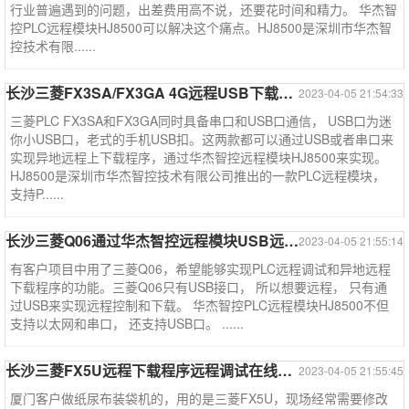
行业普遍遇到的问题，出差费用高不说，还要花时间和精力。 华杰智
控PLC远程模块HJ8500可以解决这个痛点。HJ8500是深圳市华杰智
控技术有限......
长沙三菱FX3SA/FX3GA 4G远程USB下载PLC程序----三菱系列案例
2023-04-05 21:54:33
三菱PLC FX3SA和FX3GA同时具备串口和USB口通信， USB口为迷
你小USB口，老式的手机USB扣。这两款都可以通过USB或者串口来
实现异地远程上下载程序，通过华杰智控远程模块HJ8500来实现。
HJ8500是深圳市华杰智控技术有限公司推出的一款PLC远程模块，
支持P......
长沙三菱Q06通过华杰智控远程模块USB远程下载程序--三菱系列案例
2023-04-05 21:55:14
有客户项目中用了三菱Q06，希望能够实现PLC远程调试和异地远程
下载程序的功能。三菱Q06只有USB接口， 所以想要远程， 只有通
过USB来实现远程控制和下载。 华杰智控PLC远程模块HJ8500不但
支持以太网和串口， 还支持USB口。 ......
长沙三菱FX5U远程下载程序远程调试在线监控----三菱系列案例
2023-04-05 21:55:45
厦门客户做纸尿布装袋机的，用的是三菱FX5U，现场经常需要修改