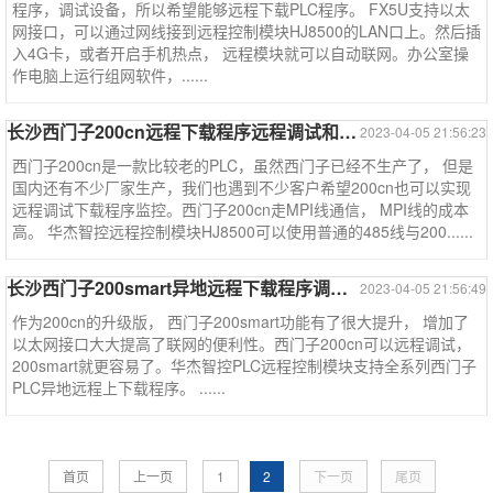
程序，调试设备，所以希望能够远程下载PLC程序。 FX5U支持以太
网接口，可以通过网线接到远程控制模块HJ8500的LAN口上。然后插
入4G卡，或者开启手机热点， 远程模块就可以自动联网。办公室操
作电脑上运行组网软件，......
长沙西门子200cn远程下载程序远程调试和监控--西门子系列案例
2023-04-05 21:56:23
西门子200cn是一款比较老的PLC，虽然西门子已经不生产了， 但是
国内还有不少厂家生产，我们也遇到不少客户希望200cn也可以实现
远程调试下载程序监控。西门子200cn走MPI线通信， MPI线的成本
高。 华杰智控远程控制模块HJ8500可以使用普通的485线与200......
长沙西门子200smart异地远程下载程序调试监控--西门子系列案例
2023-04-05 21:56:49
作为200cn的升级版， 西门子200smart功能有了很大提升， 增加了
以太网接口大大提高了联网的便利性。西门子200cn可以远程调试，
200smart就更容易了。华杰智控PLC远程控制模块支持全系列西门子
PLC异地远程上下载程序。 ......
首页
上一页
1
2
下一页
尾页