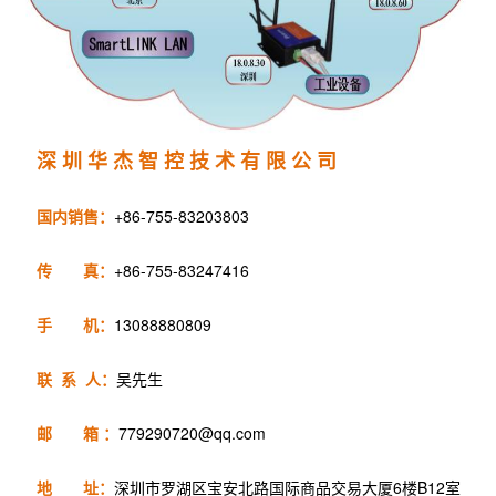
深 圳 华 杰 智 控 技 术 有 限 公 司
国内销售：
+86-755-83203803
传 真：
+86-755-83247416
手 机：
13088880809
联 系 人：
吴先生
邮 箱 ：
779290720@qq.com
地 址：
深圳市罗湖区宝安北路国际商品交易大厦6楼B12室