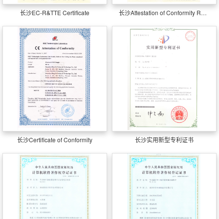
长沙EC-R&TTE Certificate
长沙Attestation of Conformity RhHS
长沙Certificate of Conformity
长沙实用新型专利证书