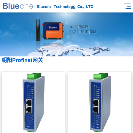
朝阳Profinet网关