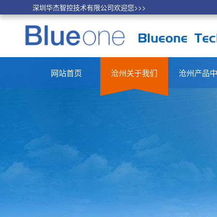
深圳华杰智控技术有限公司欢迎您>>>
网站首页
沧州关于我们
沧州产品