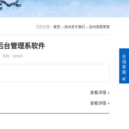
您的位置：
首页
>>
沧州关于我们
>>
沧州资质荣誉
去后台管理系软件
在
点击：32630
线
客
服
查看详情 +
查看详情 +