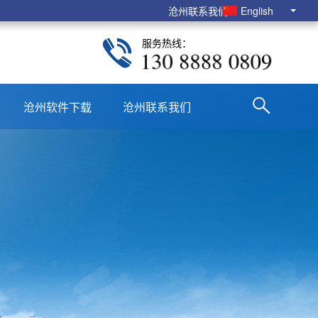
沧州联系我们
English
服务热线：
130 8888 0809
沧州软件下载
沧州联系我们