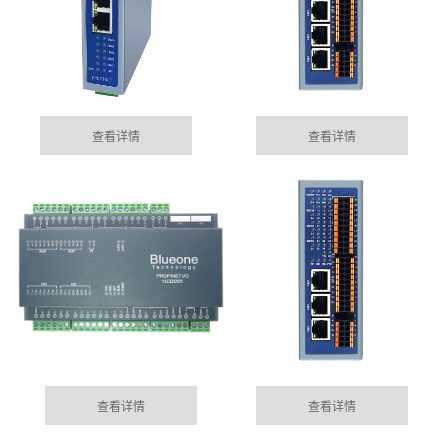
查看详情
查看详情
沧州集成485网关功能的EtherCAT总线IO模块
05-15
目前市场上， 总线控制模块主要位西门子为首的Profinet
MORE+
公司动态
总线控制，以及EtherCAT的总线控制......
DYNAMIC
沧州100块电表通过华杰智控HJ6302实现modbus转
查看详情
查看详情
04-04
profinet功能