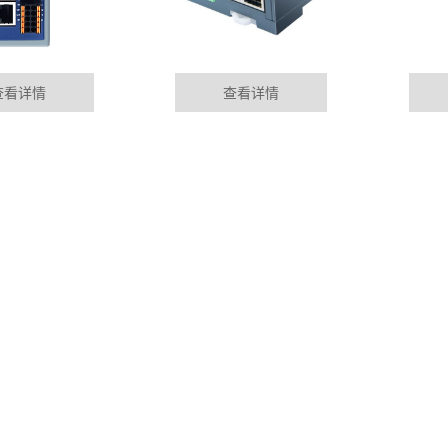
查看详情
查看详情
块
泰州华杰智控P
01-09
MORE+
Profinet总线控制，以及
行业资讯
目前设备故障的
成，或者由企业员工
DYNAMIC
s转profinet功能
泰州PLC远程
01-09
odbus485RTU终端设备协议转
随着电力自动化
电站进行必要监测，
进行远距离光纤通信
泰州plc远控制
01-09
准。Profinet满足自动化所有
随着社会经济发
车，对保障能源安全