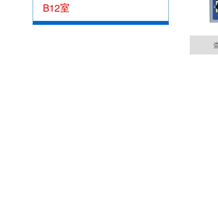
B12室
泰州集成485网关功能的EtherCAT总线IO模
05-15
公司动态
目前市场上， 总线控制模块主要位西门子为首的
EtherCAT的总线控制......
DYNAMIC
泰州100块电表通过华杰智控HJ6302实现modbu
04-04
华杰智控modbus转profinet网关可以实现m
成......
泰州西门子1200与华杰智控分布式IO模块
04-04
PROFINET是一种创新点、开放的工业以太网标
要求，是......