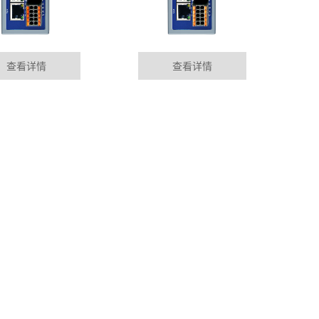
查看详情
查看详情
LC远程模块在马来西亚的应用案例
MORE+
排除、维护，大多依靠制造商在各地设立的服务部门来完
到现场服务。这......
控制模块在电镀自动化生产线行业应用
的相关技术不断更新及在线监测技术不断发展和成熟，对变
保证其稳定运......
程模块在食品加工自动化生产线应用
展水平不断提高，汽车保有量持续上升，大力发展电动汽
，促进节能减排、......