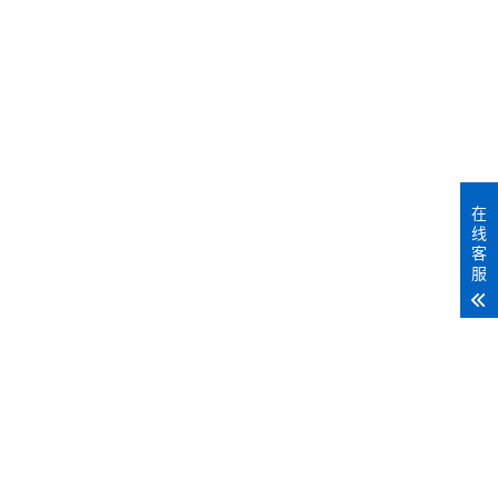
MORE+
在
线
客
服