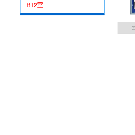
B12室
唐山集成485网关功能的EtherCAT总线IO模
05-15
公司动态
目前市场上， 总线控制模块主要位西门子为首的
EtherCAT的总线控制......
DYNAMIC
唐山100块电表通过华杰智控HJ6302实现modbu
04-04
华杰智控modbus转profinet网关可以实现m
成......
唐山西门子1200与华杰智控分布式IO模块
04-04
PROFINET是一种创新点、开放的工业以太网标
要求，是......