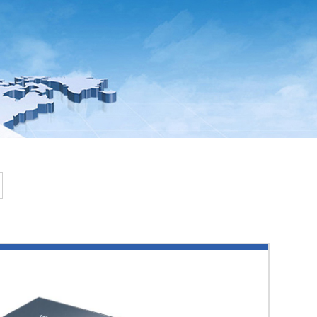
唐山EC
8AO