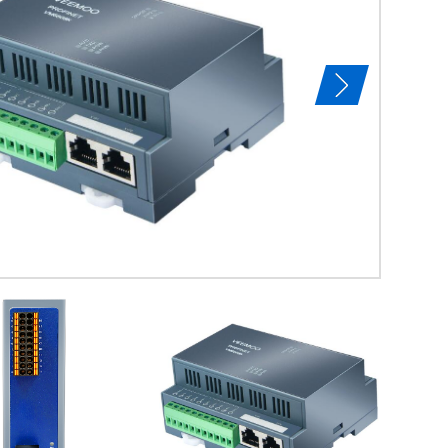
特点及用途：
EC5209S是
以作为欧姆龙，汇
与EtherCAT
查看