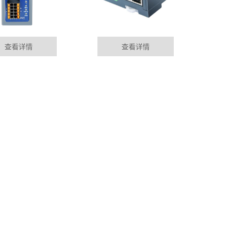
查看详情
查看详情
LC远程模块在马来西亚的应用案例
MORE+
排除、维护，大多依靠制造商在各地设立的服务部门来完
到现场服务。这......
控制模块在电镀自动化生产线行业应用
的相关技术不断更新及在线监测技术不断发展和成熟，对变
保证其稳定运......
程模块在食品加工自动化生产线应用
展水平不断提高，汽车保有量持续上升，大力发展电动汽
，促进节能减排、......