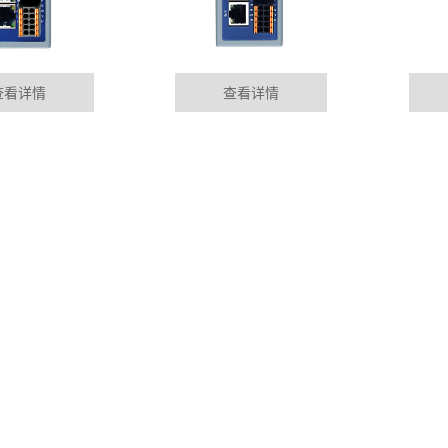
查看详情
查看详情
块
唐山华杰智控P
01-09
MORE+
Profinet总线控制，以及
行业资讯
目前设备故障的
成，或者由企业员工
DYNAMIC
s转profinet功能
唐山PLC远程
01-09
odbus485RTU终端设备协议转
随着电力自动化
电站进行必要监测，
进行远距离光纤通信
唐山plc远控制
01-09
准。Profinet满足自动化所有
随着社会经济发
车，对保障能源安全