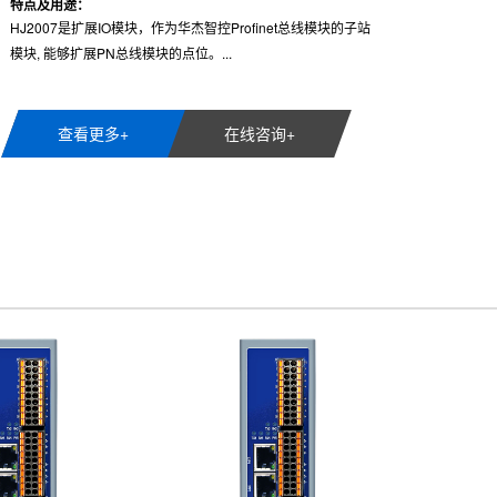
特点及用途：
HJ5206是一款支持Profinet协议的分布式总线IO模块，可以作
为西门子PLC的profinet从站模块, 集成了Modbus RTU转
Profinet网关，支持西门子200......
查看更多+
在线咨询+