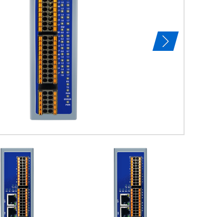
特点及用途：
HJ3210B是
门子PLC的Prof
网关，支持西门子p
查看