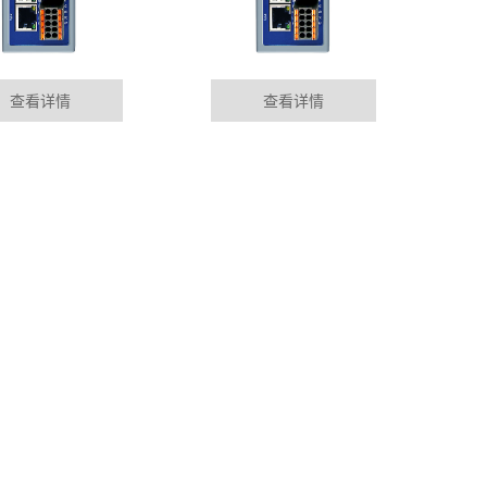
查看详情
查看详情
LC远程模块在马来西亚的应用案例
MORE+
排除、维护，大多依靠制造商在各地设立的服务部门来完
到现场服务。这......
控制模块在电镀自动化生产线行业应用
的相关技术不断更新及在线监测技术不断发展和成熟，对变
保证其稳定运......
程模块在食品加工自动化生产线应用
展水平不断提高，汽车保有量持续上升，大力发展电动汽
，促进节能减排、......