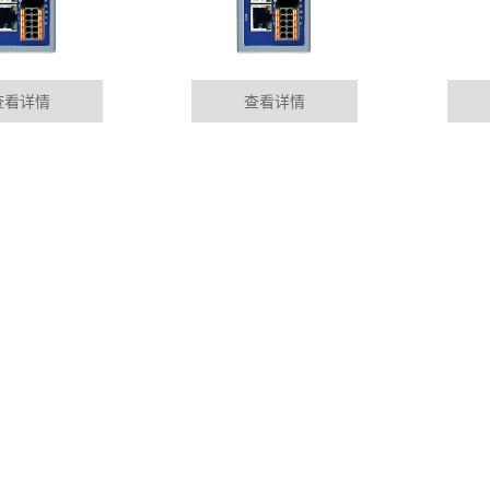
查看详情
查看详情
块
泉州华杰智控P
01-09
MORE+
Profinet总线控制，以及
行业资讯
目前设备故障的
成，或者由企业员工
DYNAMIC
s转profinet功能
泉州PLC远程
01-09
odbus485RTU终端设备协议转
随着电力自动化
电站进行必要监测，
进行远距离光纤通信
泉州plc远控制
01-09
准。Profinet满足自动化所有
随着社会经济发
车，对保障能源安全