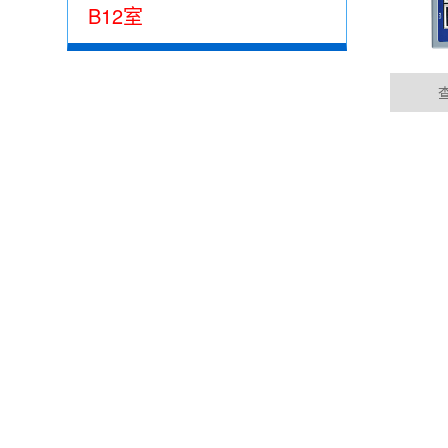
B12室
泉州集成485网关功能的EtherCAT总线IO模
05-15
公司动态
目前市场上， 总线控制模块主要位西门子为首的
EtherCAT的总线控制......
DYNAMIC
泉州100块电表通过华杰智控HJ6302实现modbu
04-04
华杰智控modbus转profinet网关可以实现m
成......
泉州西门子1200与华杰智控分布式IO模块
04-04
PROFINET是一种创新点、开放的工业以太网标
要求，是......