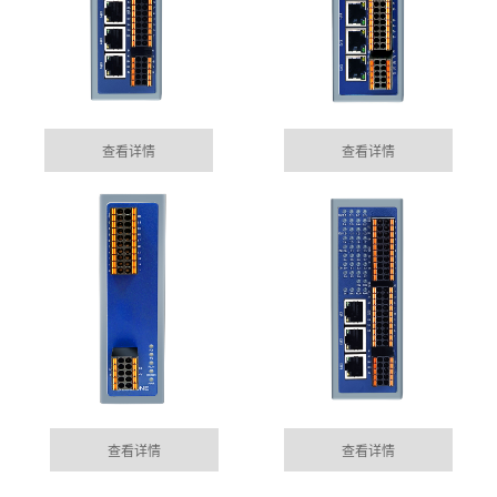
查看详情
查看详情
绍兴集成485网关功能的EtherCAT总线IO模块
05-15
目前市场上， 总线控制模块主要位西门子为首的Profinet
MORE+
公司动态
总线控制，以及EtherCAT的总线控制......
DYNAMIC
绍兴100块电表通过华杰智控HJ6302实现modbus转
查看详情
查看详情
04-04
profinet功能