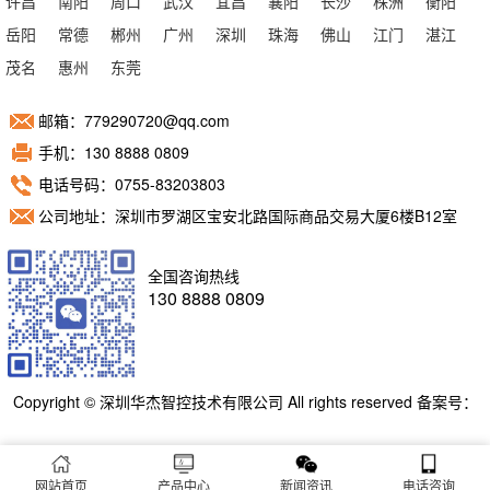
许昌
南阳
周口
武汉
宜昌
襄阳
长沙
株洲
衡阳
岳阳
常德
郴州
广州
深圳
珠海
佛山
江门
湛江
茂名
惠州
东莞
邮箱：779290720@qq.com
手机：130 8888 0809
电话号码：0755-83203803
公司地址：深圳市罗湖区宝安北路国际商品交易大厦6楼B12室
全国咨询热线
130 8888 0809
Copyright © 深圳华杰智控技术有限公司 All rights reserved 备案号：
粤ICP备11098892号
网站首页
产品中心
新闻资讯
电话咨询