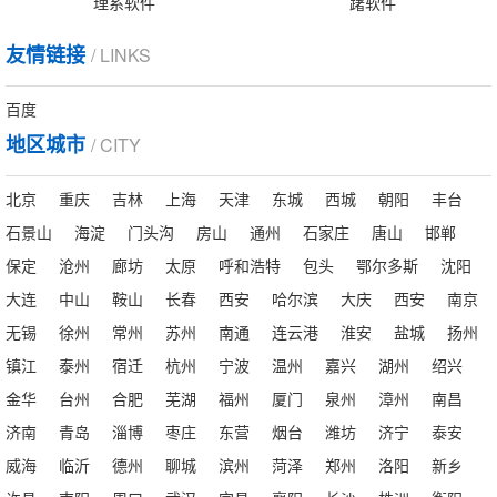
理系软件
躇软件
友情链接
/ LINKS
百度
地区城市
/ CITY
北京
重庆
吉林
上海
天津
东城
西城
朝阳
丰台
石景山
海淀
门头沟
房山
通州
石家庄
唐山
邯郸
保定
沧州
廊坊
太原
呼和浩特
包头
鄂尔多斯
沈阳
大连
中山
鞍山
长春
西安
哈尔滨
大庆
西安
南京
无锡
徐州
常州
苏州
南通
连云港
淮安
盐城
扬州
镇江
泰州
宿迁
杭州
宁波
温州
嘉兴
湖州
绍兴
金华
台州
合肥
芜湖
福州
厦门
泉州
漳州
南昌
济南
青岛
淄博
枣庄
东营
烟台
潍坊
济宁
泰安
威海
临沂
德州
聊城
滨州
菏泽
郑州
洛阳
新乡