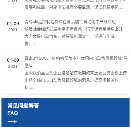
2021
发展和成熟，对变电站进行必要监测，保证其稳定运......
青岛plc远控制程模块在食品加工自动化生产线应用
01-09
随着社会经济发展水平不断提高，汽车保有量持续上升，
2021
大力发展电动汽车，对保障能源安全，促进节能减
排、......
青岛3年20亿，娃哈哈酝酿本年度国内自动售货机领域“重
01-09
量级”
2021
国内快消品巨头企业娃哈哈在近期的某重要业务会议上传
出将全线出击自动售货机领域的消息。据现场相关材
料......
常见问题解答
FAQ