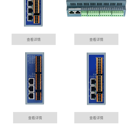
查看详情
查看详情
台州集成485网关功能的EtherCAT总线IO模块
05-15
目前市场上， 总线控制模块主要位西门子为首的Profinet
MORE+
公司动态
总线控制，以及EtherCAT的总线控制......
DYNAMIC
台州100块电表通过华杰智控HJ6302实现modbus转
查看详情
查看详情
04-04
profinet功能