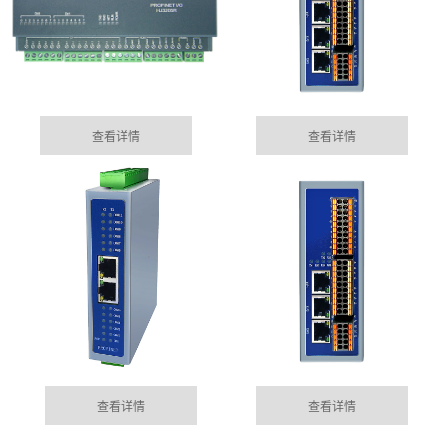
查看详情
查看详情
太原集成485网关功能的EtherCAT总线IO模块
05-15
目前市场上， 总线控制模块主要位西门子为首的Profinet
MORE+
公司动态
总线控制，以及EtherCAT的总线控制......
DYNAMIC
太原100块电表通过华杰智控HJ6302实现modbus转
查看详情
查看详情
04-04
profinet功能