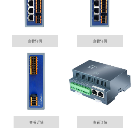
查看详情
查看详情
廊坊集成485网关功能的EtherCAT总线IO模块
05-15
目前市场上， 总线控制模块主要位西门子为首的Profinet
MORE+
公司动态
总线控制，以及EtherCAT的总线控制......
DYNAMIC
廊坊100块电表通过华杰智控HJ6302实现modbus转
查看详情
查看详情
04-04
profinet功能