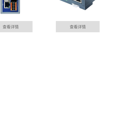
查看详情
查看详情
LC远程模块在马来西亚的应用案例
MORE+
排除、维护，大多依靠制造商在各地设立的服务部门来完
到现场服务。这......
控制模块在电镀自动化生产线行业应用
的相关技术不断更新及在线监测技术不断发展和成熟，对变
保证其稳定运......
程模块在食品加工自动化生产线应用
展水平不断提高，汽车保有量持续上升，大力发展电动汽
，促进节能减排、......