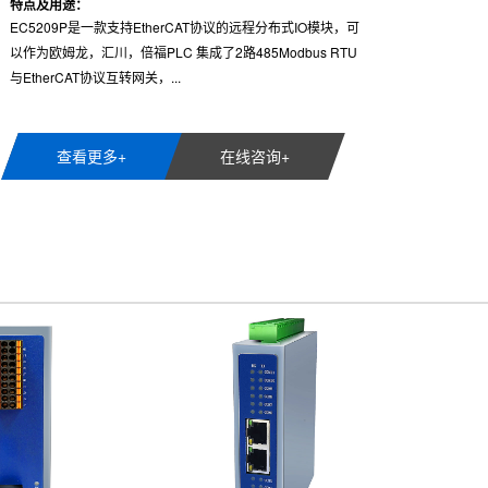
特点及用途：
HJ3204B是一款支持Profinet协议的分布式IO模块，可以作为
西门子PLC的Profinet从站模块, 集成了Modbus RTU与
Profinet协议互转网关，支持西门子......
查看更多+
在线咨询+