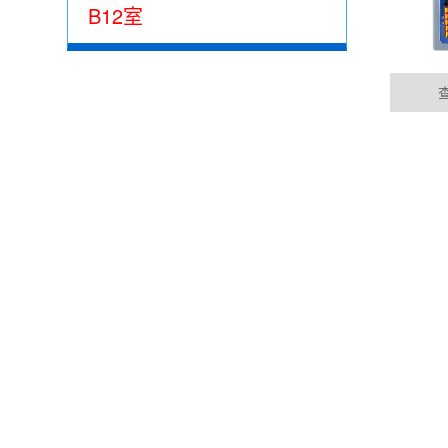
B12室
温州集成485网关功能的EtherCAT总线IO模
05-15
公司动态
目前市场上， 总线控制模块主要位西门子为首的
EtherCAT的总线控制......
DYNAMIC
温州100块电表通过华杰智控HJ6302实现modbu
04-04
华杰智控modbus转profinet网关可以实现m
成......
温州西门子1200与华杰智控分布式IO模块
04-04
PROFINET是一种创新点、开放的工业以太网标
要求，是......