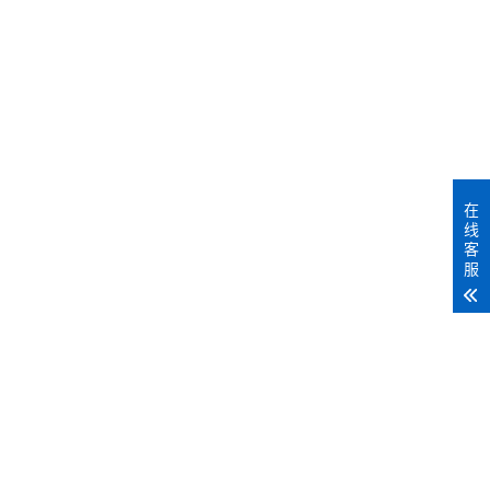
MORE+
在
线
客
服