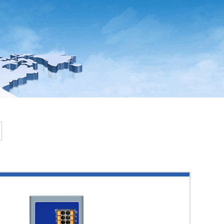
温州HJ
14DO