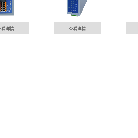
查看详情
查看详情
块
温州华杰智控P
01-09
MORE+
Profinet总线控制，以及
行业资讯
目前设备故障的
成，或者由企业员工
DYNAMIC
s转profinet功能
温州PLC远程
01-09
odbus485RTU终端设备协议转
随着电力自动化
电站进行必要监测，
进行远距离光纤通信
温州plc远控制
01-09
准。Profinet满足自动化所有
随着社会经济发
车，对保障能源安全