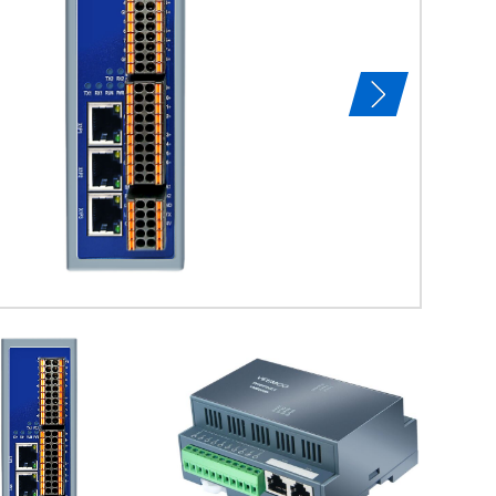
特点及用途：
HJ3204D是
西门子PLC的Pr
Profinet协议
查看