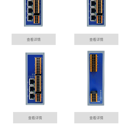
查看详情
查看详情
宜昌集成485网关功能的EtherCAT总线IO模块
05-15
目前市场上， 总线控制模块主要位西门子为首的Profinet
MORE+
公司动态
总线控制，以及EtherCAT的总线控制......
DYNAMIC
宜昌100块电表通过华杰智控HJ6302实现modbus转
查看详情
查看详情
04-04
profinet功能