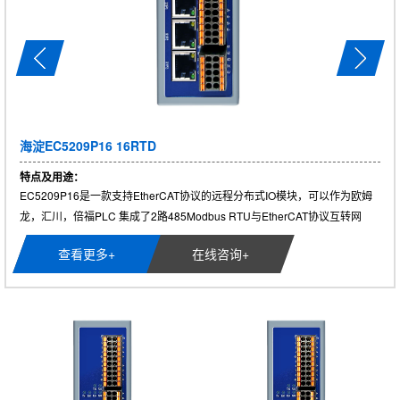
海淀HJ3202 8DI8DO
特点及用途：
HJ3202是一款支持Profinet协议的远程分布式IO模块，可以作为西门子PLC
的Profinet子站 从站模块, 集成了Modbus RTU与Profinet协议互转网关，
支......
查看更多+
在线咨询+