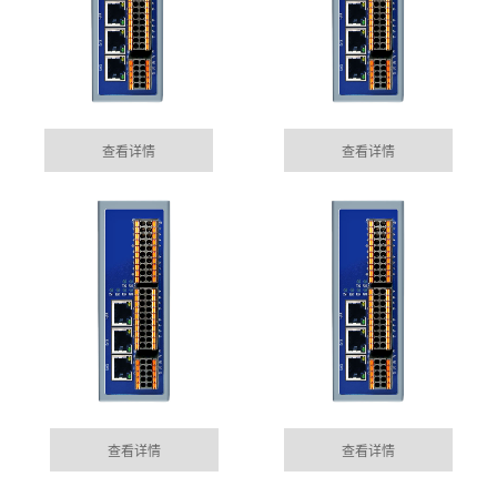
查看详情
查看详情
海淀集成485网关功能的EtherCAT总线IO模块
05-15
目前市场上， 总线控制模块主要位西门子为首的Profinet
MORE+
公司动态
总线控制，以及EtherCAT的总线控制......
DYNAMIC
海淀100块电表通过华杰智控HJ6302实现modbus转
查看详情
查看详情
04-04
profinet功能