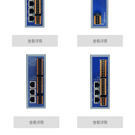
查看详情
查看详情
厦门集成485网关功能的EtherCAT总线IO模块
05-15
目前市场上， 总线控制模块主要位西门子为首的Profinet
MORE+
公司动态
总线控制，以及EtherCAT的总线控制......
DYNAMIC
厦门100块电表通过华杰智控HJ6302实现modbus转
查看详情
查看详情
04-04
profinet功能