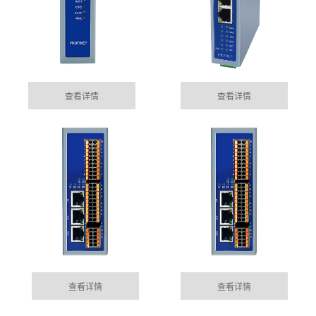
查看详情
查看详情
南阳集成485网关功能的EtherCAT总线IO模块
05-15
目前市场上， 总线控制模块主要位西门子为首的Profinet
MORE+
公司动态
总线控制，以及EtherCAT的总线控制......
DYNAMIC
南阳100块电表通过华杰智控HJ6302实现modbus转
查看详情
查看详情
04-04
profinet功能