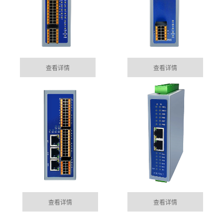
查看详情
查看详情
枣庄集成485网关功能的EtherCAT总线IO模块
05-15
目前市场上， 总线控制模块主要位西门子为首的Profinet
MORE+
公司动态
总线控制，以及EtherCAT的总线控制......
DYNAMIC
枣庄100块电表通过华杰智控HJ6302实现modbus转
查看详情
查看详情
04-04
profinet功能