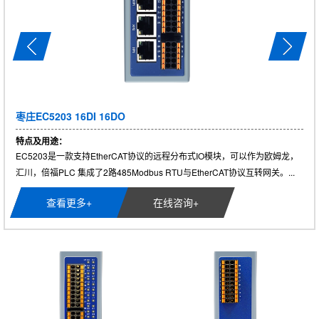
枣庄EC5203 16DI 16DO
特点及用途：
EC5203是一款支持EtherCAT协议的远程分布式IO模块，可以作为欧姆龙，
汇川，倍福PLC 集成了2路485Modbus RTU与EtherCAT协议互转网关。...
查看更多+
在线咨询+