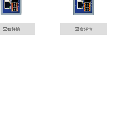
查看详情
查看详情
LC远程模块在马来西亚的应用案例
MORE+
排除、维护，大多依靠制造商在各地设立的服务部门来完
到现场服务。这......
控制模块在电镀自动化生产线行业应用
的相关技术不断更新及在线监测技术不断发展和成熟，对变
保证其稳定运......
程模块在食品加工自动化生产线应用
展水平不断提高，汽车保有量持续上升，大力发展电动汽
，促进节能减排、......