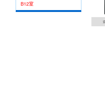
B12室
西安集成485网关功能的EtherCAT总线IO模
05-15
公司动态
目前市场上， 总线控制模块主要位西门子为首的
EtherCAT的总线控制......
DYNAMIC
西安100块电表通过华杰智控HJ6302实现modbu
04-04
华杰智控modbus转profinet网关可以实现m
成......
西安西门子1200与华杰智控分布式IO模块
04-04
PROFINET是一种创新点、开放的工业以太网标
要求，是......