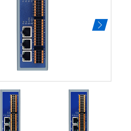
特点及用途：
EC5206是一
作为欧姆龙，汇川
EtherCAT协
查看