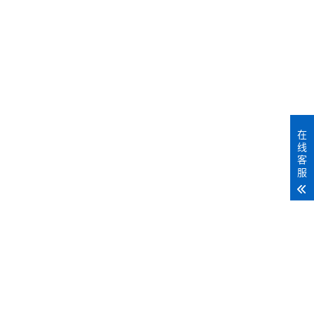
MORE+
在
线
客
服