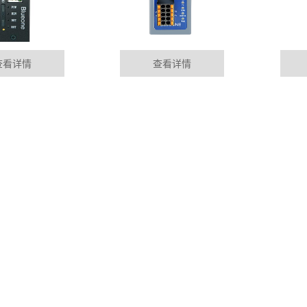
查看详情
查看详情
块
西安华杰智控P
01-09
MORE+
Profinet总线控制，以及
行业资讯
目前设备故障的
成，或者由企业员工
DYNAMIC
s转profinet功能
西安PLC远程
01-09
odbus485RTU终端设备协议转
随着电力自动化
电站进行必要监测，
进行远距离光纤通信
西安plc远控制
01-09
准。Profinet满足自动化所有
随着社会经济发
车，对保障能源安全