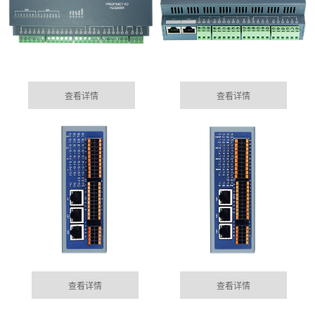
查看详情
查看详情
房山集成485网关功能的EtherCAT总线IO模块
05-15
目前市场上， 总线控制模块主要位西门子为首的Profinet
MORE+
公司动态
总线控制，以及EtherCAT的总线控制......
DYNAMIC
房山100块电表通过华杰智控HJ6302实现modbus转
查看详情
查看详情
04-04
profinet功能