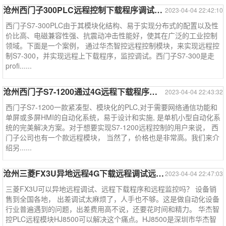
沧州西门子300PLC远程控制下载程序调试监控--西门子系列案例
2023-04-04 22:42:10
西门子S7-300PLC由于其模块化结构、易于实现分布式的配置以及性
价比高、电磁兼容性强、抗震动冲击性能好，使其在广泛的工业控制
领域。下面是一个案例， 通过华杰智控远程控制模块，来实现远程控
制S7-300，并实现远程上下载程序，监控调试。西门子S7-300是走
profi......
沧州西门子S7-1200通过4G远程下载程序远程调试监控--西门子系列
2023-04-04 22:43:32
西门子S7-1200一款紧凑型、模块化的PLC,对于需要网络通信功能和
单屏或多屏HMI的自动化系统，易于设计和实施, 是单机小型自动化系
统的完美解决方案。对于想要实现S7-1200远程控制的用户来说， 西
门子公司也有一个款远程模块， 当然了，价格也是非常高。我们来介
绍另......
沧州三菱FX3U异地远程4G下载远程调试远程监控--三菱系列案例
2023-04-04 22:47:03
三菱FX3U可以异地远程调试、远程下载程序和远程监控吗？ 设备销
售到全国各地， 出差调试太麻烦了，人手也不够。这是做自动化设备
行业普遍遇到的问题，出差费用高不说，还要花时间和精力。 华杰智
控PLC远程模块HJ8500可以解决这个痛点。HJ8500是深圳市华杰智