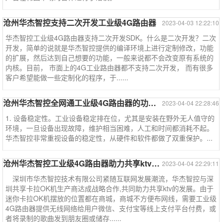
沧州华杰智控支持二次开发工业级4G路由器
2023-04-03 12:22:10
华杰智控工业级4G路由器支持二次开发SDK。什么是二次开发？二次
开发，简单的说就是华杰智控提供的编译环境上进行定制修改，功能
的扩展，然后达到自己想要的功能，一般来说都不会改变原有系统的
内核。目前， 市面上的4G工业路由器都不支持二次开发， 而有很多
客户希望能做一些定制化的程序，于......
沧州华杰智控全网通工业级4G路由器的功能特点
2023-04-04 22:28:46
1. 设备稳定性。工业设备稳定排在位，尤其是安装在野外无人值守的
环境，一旦设备出现故障，维护相当困难，人工和时间都消耗不起。
华杰智控非常重视设备的稳定性，从硬件和软件都做了双重保护。...
沧州华杰智控工业级4G路由器助力共享ktv的发展
2023-04-04 22:29:11
深圳市华杰智控技术有限公司紧随互联网发展潮流，华杰智控与深
圳共享卡拉OK机生产商达成战略合作,共同助力共享ktv的发展。由于
迷你卡拉OK机摆放的位置都在商城，商城不方便布网线，需要工业级
4G路由器提供无线网络给用户微信、支付宝等线上支付平台付费，或
者将录制的歌曲发到朋友圈或储存......