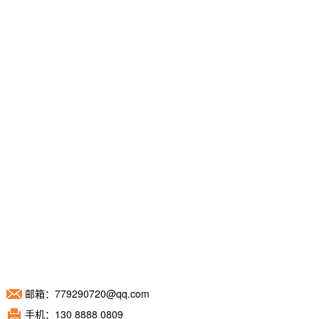
长春Profinet分布式IO模块说明书
和配置软件.zip
长春Profinet网关HJ6302说明书
和配置软件.zip
邮箱：779290720@qq.com
手机：130 8888 0809