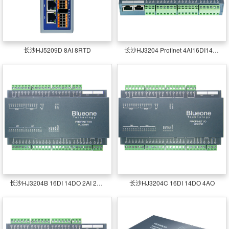
长沙HJ5209D 8AI 8RTD
长沙HJ3204 Profinet 4AI16DI14DO
长沙HJ3204B 16DI 14DO 2AI 2温度
长沙HJ3204C 16DI 14DO 4AO