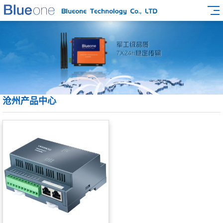
沧州产品中心